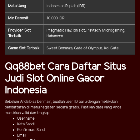
Mata Uang
Indonesian Rupiah (IDR)
Min Deposit
10.000 IDR
Provider Slot
Pragmatic Play, Idn slot, Playtech, Microgaming,
Terbaik
Habanero
Game Slot Terbaik
Sweet Bonanza, Gate of Olympus, Koi Gate
Qq88bet Cara Daftar Situs
Judi Slot Online Gacor
Indonesia
Sebelum Anda bisa bermain, buatlah user ID baru dengan melakukan
pendaftaran di menu register secara gratis. Pastikan data yang Anda
masukkan valid dan lengkap.
Username
Kata Sandi
Konfirmasi Sandi
Email