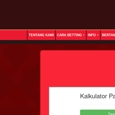
TENTANG KAMI
CARA BETTING
INFO
BERTA