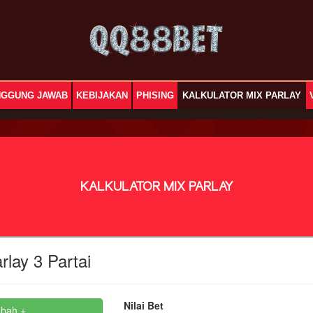
NGGUNG JAWAB
KEBIJAKAN
PHISING
KALKULATOR MIX PARLAY
KALKULATOR MIX PARLAY