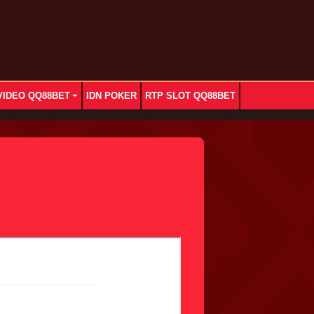
VIDEO QQ88BET
IDN POKER
RTP SLOT QQ88BET