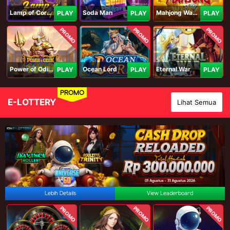
Lamp of Cornucopia
Soda Man
Mahjong Ways IV
PLAY
PLAY
PLAY
PROMO
PROMO
PROMO
Power of Odin 1000
Ocean Lord
Eternal War
PLAY
PLAY
PLAY
PROMO
E-LOTTERY
Lihat Semua
Lebih Details
View Leaderboard
PROMO
PROMO
PROMO