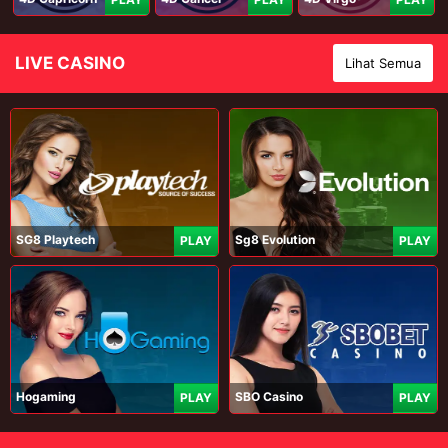
LIVE CASINO
Lihat Semua
SG8 Playtech
Sg8 Evolution
PLAY
PLAY
Hogaming
SBO Casino
PLAY
PLAY