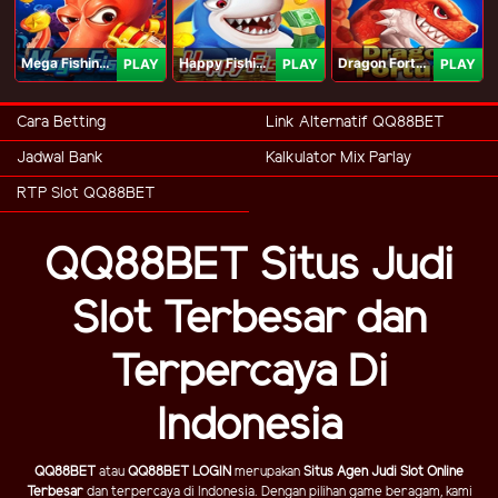
Mega Fishing Jili
Happy Fishing Jili
Dragon Fortune Jili
PLAY
PLAY
PLAY
Cara Betting
Link Alternatif QQ88BET
Jadwal Bank
Kalkulator Mix Parlay
RTP Slot QQ88BET
QQ88BET Situs Judi
Slot Terbesar dan
Terpercaya Di
Indonesia
QQ88BET
atau
QQ88BET LOGIN
merupakan
Situs Agen Judi Slot Online
Terbesar
dan terpercaya di Indonesia. Dengan pilihan game beragam, kami