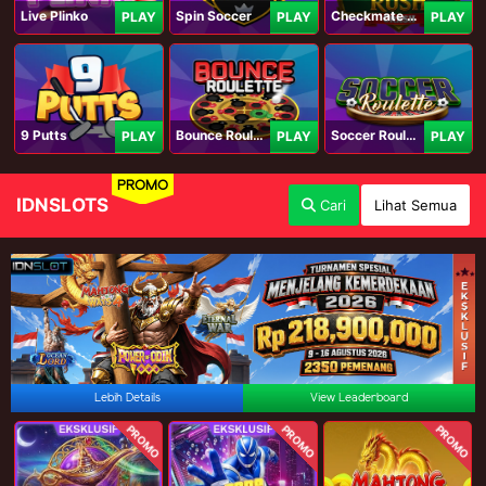
Live Plinko
Spin Soccer
Checkmate Rush
PLAY
PLAY
PLAY
9 Putts
Bounce Roulette
Soccer Roulette
PLAY
PLAY
PLAY
PROMO
IDNSLOTS
Cari
Lihat Semua
Lebih Details
View Leaderboard
PROMO
PROMO
PROMO