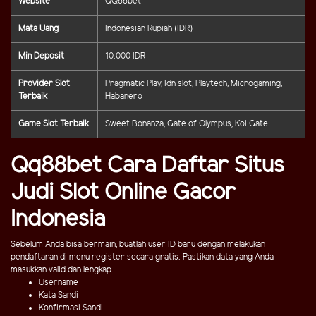
Website
QQ88bet
Mata Uang
Indonesian Rupiah (IDR)
Min Deposit
10.000 IDR
Provider Slot
Pragmatic Play, Idn slot, Playtech, Microgaming,
Terbaik
Habanero
Game Slot Terbaik
Sweet Bonanza, Gate of Olympus, Koi Gate
Qq88bet Cara Daftar Situs
Judi Slot Online Gacor
Indonesia
Sebelum Anda bisa bermain, buatlah user ID baru dengan melakukan
pendaftaran di menu register secara gratis. Pastikan data yang Anda
masukkan valid dan lengkap.
Username
Kata Sandi
Konfirmasi Sandi