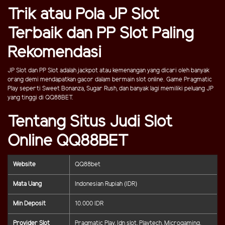
Trik atau Pola JP Slot
Terbaik dan PP Slot Paling
Rekomendasi
JP Slot dan PP Slot adalah jackpot atau kemenangan yang dicari oleh banyak
orang demi mendapatkan gacor dalam bermain slot online. Game Pragmatic
Play seperti Sweet Bonanza, Sugar Rush, dan banyak lagi memiliki peluang JP
yang tinggi di QQ88BET.
Tentang Situs Judi Slot
Online QQ88BET
Website
QQ88bet
Mata Uang
Indonesian Rupiah (IDR)
Min Deposit
10.000 IDR
Provider Slot
Pragmatic Play, Idn slot, Playtech, Microgaming,