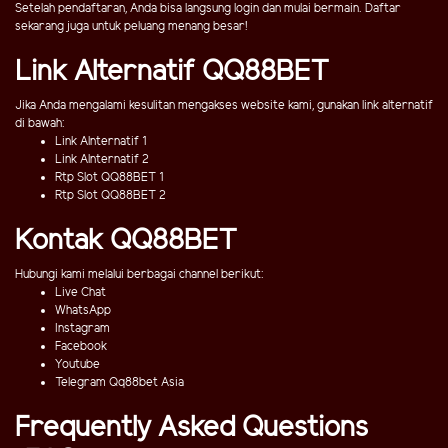
Setelah pendaftaran, Anda bisa langsung login dan mulai bermain. Daftar
sekarang juga untuk peluang menang besar!
Link Alternatif QQ88BET
Jika Anda mengalami kesulitan mengakses website kami, gunakan link alternatif
di bawah:
Link Alnternatif 1
Link Alnternatif 2
Rtp Slot QQ88BET 1
Rtp Slot QQ88BET 2
Kontak QQ88BET
Hubungi kami melalui berbagai channel berikut:
Live Chat
WhatsApp
Instagram
Facebook
Youtube
Telegram Qq88bet Asia
Frequently Asked Questions